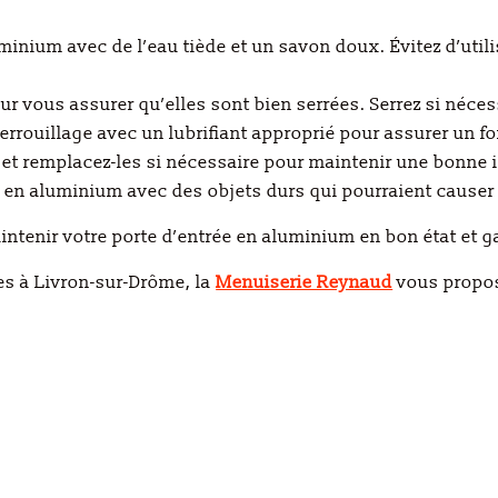
minium avec de l’eau tiède et un savon doux. Évitez d’util
our vous assurer qu’elles sont bien serrées. Serrez si néces
errouillage avec un lubrifiant approprié pour assurer un f
é et remplacez-les si nécessaire pour maintenir une bonne 
rée en aluminium avec des objets durs qui pourraient caus
ntenir votre porte d’entrée en aluminium en bon état et ga
tes
à Livron-sur-Drôme, la
Menuiserie Reynaud
vous propos