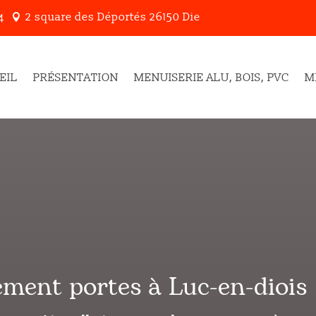
2 square des Déportés 26150 Die
4

EIL
PRÉSENTATION
MENUISERIE ALU, BOIS, PVC
M
cement portes à
Luc-en-diois