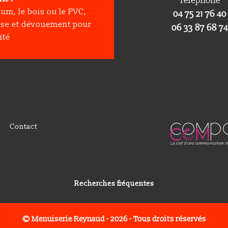
Téléphone
ium, le bois ou le PVC,
04
75
21
76
40
se et dévouement pour
06 33 87 68 74
ité
Contact
Recherches fréquentes
 extérieure à Die
Menuiserie extérieure à Livron-sur-Drôme
© Menuiserie Reynaud - 2026 - Tous droits réservés
-en-Diois
Menuiserie extérieure à Luc-en-diois
Installatio