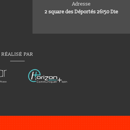
Adresse
2 square des Déportés 26150 Die
RÉALISÉ PAR
Menuiserie extérieure à Loriol-sur-Drôme
n et remplacement fenêtres à Crest