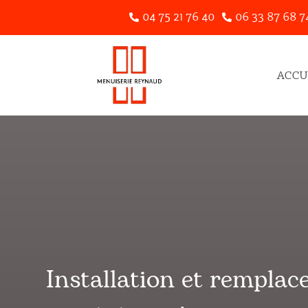
04 75 21 76 40
06 33 87 68 7


ACCU
Installation et rempla