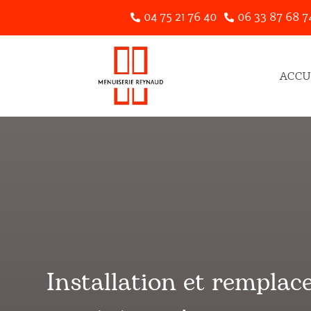
04 75 21 76 40
06 33 87 68 7


ACCU
Installation et rempla