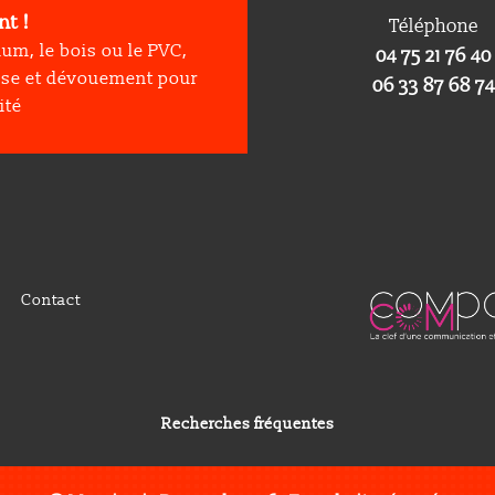
t !
Téléphone
ium, le bois ou le PVC,
04
75
21
76
40
se et dévouement pour
06 33 87 68 74
ité
Contact
Recherches fréquentes
 extérieure à Die
Menuiserie extérieure à Livron-sur-Drôme