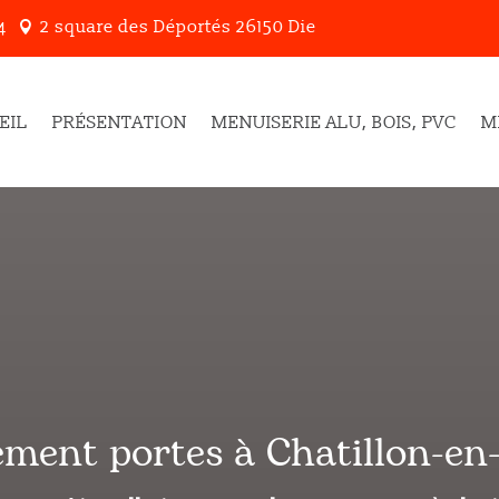
2 square des Déportés 26150 Die
4

EIL
PRÉSENTATION
MENUISERIE ALU, BOIS, PVC
M
cement portes à
Chatillon-en