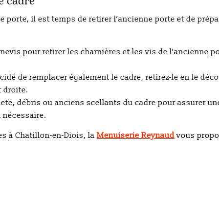
le cadre
 porte, il est temps de retirer l’ancienne porte et de prépa
ournevis pour retirer les charnières et les vis de l’ancienne
décidé de remplacer également le cadre, retirez-le en le déc
 droite.
aleté, débris ou anciens scellants du cadre pour assurer une
i nécessaire.
tes
à
Chatillon-en-Diois
, la
Menuiserie Reynaud
vous propos